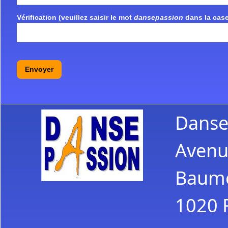
Vérification (veuillez saisir le mot
dansepassion
dans la case
Envoyer
Danse
Avenu
Baume
1020 