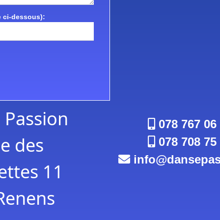
 ci-dessous):
 Passion
078 767 06
e des
078 708 75
info
dansepas
ttes 11
Renens