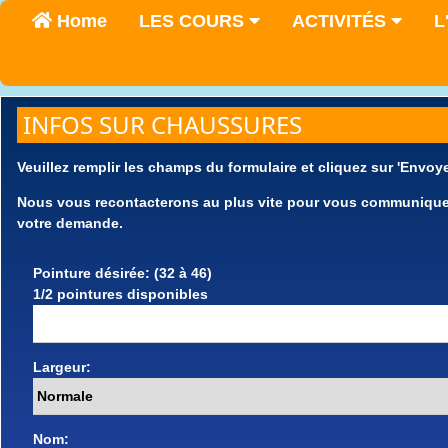
Home
LES COURS
ACTIVITÉS
L
INFOS SUR CHAUSSURES
Veuillez remplir les champs du formulaire et cliquez sur 'Envoye
Nous vous recontacterons au plus vite pour vous communiquer l
votre demande.
Pointure désirée: (32 à 46)
1/2 pointures disponibles
Largeur:
Nom: