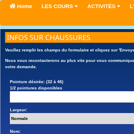
Home
LES COURS
ACTIVITÉS
L
INFOS SUR CHAUSSURES
Veuillez remplir les champs du formulaire et cliquez sur 'Envoye
Nous vous recontacterons au plus vite pour vous communiquer l
votre demande.
Pointure désirée: (32 à 46)
1/2 pointures disponibles
Largeur:
Nom: