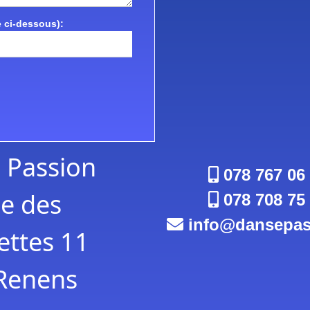
 ci-dessous):
 Passion
078 767 06
e des
078 708 75
info
dansepas
ttes 11
Renens