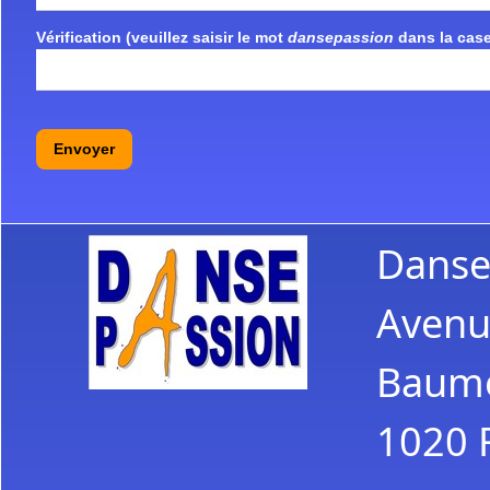
Vérification (veuillez saisir le mot
dansepassion
dans la case
Envoyer
Danse
Avenu
Baume
1020 