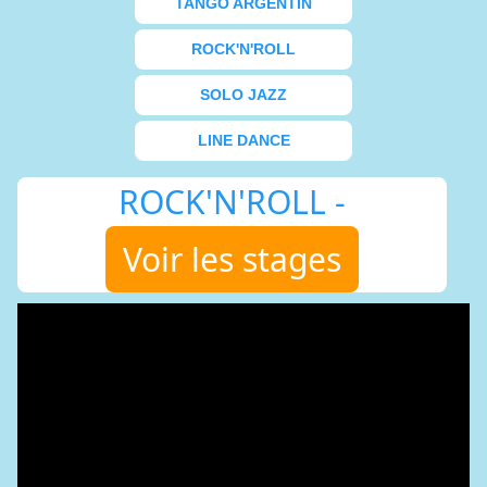
TANGO ARGENTIN
ROCK'N'ROLL
SOLO JAZZ
LINE DANCE
ROCK'N'ROLL -
Voir les stages